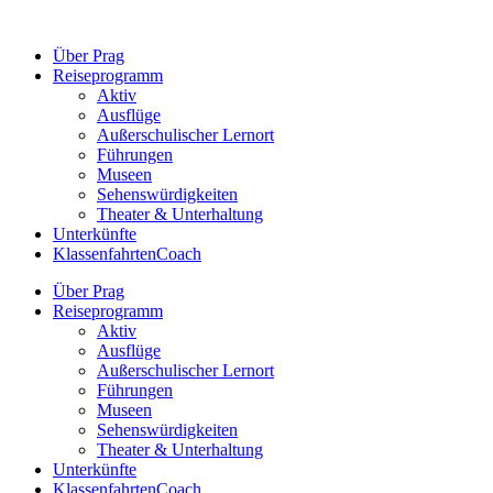
Zum
Inhalt
Über Prag
springen
Reiseprogramm
Aktiv
Ausflüge
Außerschulischer Lernort
Führungen
Museen
Sehenswürdigkeiten
Theater & Unterhaltung
Unterkünfte
KlassenfahrtenCoach
Über Prag
Reiseprogramm
Aktiv
Ausflüge
Außerschulischer Lernort
Führungen
Museen
Sehenswürdigkeiten
Theater & Unterhaltung
Unterkünfte
KlassenfahrtenCoach