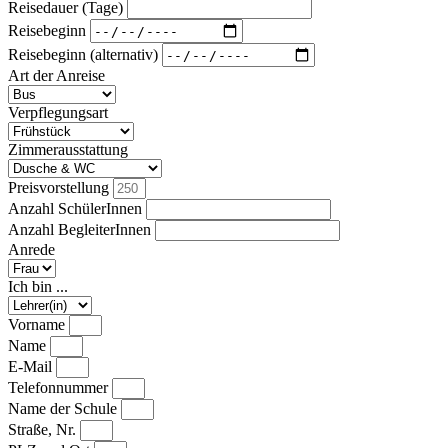
Reisedauer (Tage)
Reisebeginn
Reisebeginn (alternativ)
Art der Anreise
Verpflegungsart
Zimmerausstattung
Preisvorstellung
Anzahl SchülerInnen
Anzahl BegleiterInnen
Anrede
Ich bin ...
Vorname
Name
E-Mail
Telefonnummer
Name der Schule
Straße, Nr.