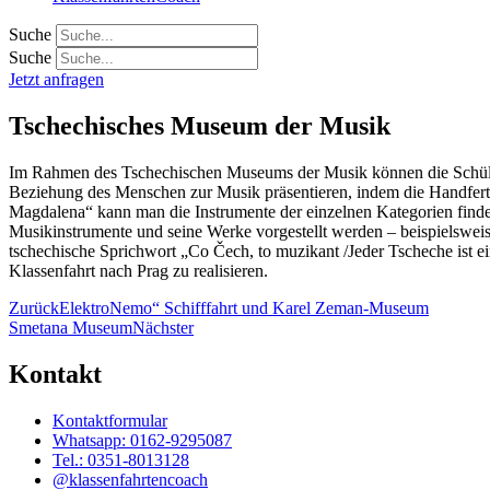
Suche
Suche
Jetzt anfragen
Tschechisches Museum der Musik
Im Rahmen des Tschechischen Museums der Musik können die Schüler
Beziehung des Menschen zur Musik präsentieren, indem die Handferti
Magdalena“ kann man die Instrumente der einzelnen Kategorien findet
Musikinstrumente und seine Werke vorgestellt werden – beispielswe
tschechische Sprichwort „Co Čech, to muzikant /Jeder Tscheche ist e
Klassenfahrt nach Prag zu realisieren.
Zurück
ElektroNemo“ Schifffahrt und Karel Zeman-Museum
Smetana Museum
Nächster
Kontakt
Kontaktformular
Whatsapp: 0162-9295087
Tel.: 0351-8013128
@klassenfahrtencoach