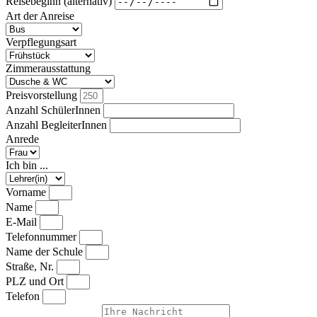
Reisebeginn (alternativ)
Art der Anreise
Verpflegungsart
Zimmerausstattung
Preisvorstellung
Anzahl SchülerInnen
Anzahl BegleiterInnen
Anrede
Ich bin ...
Vorname
Name
E-Mail
Telefonnummer
Name der Schule
Straße, Nr.
PLZ und Ort
Telefon