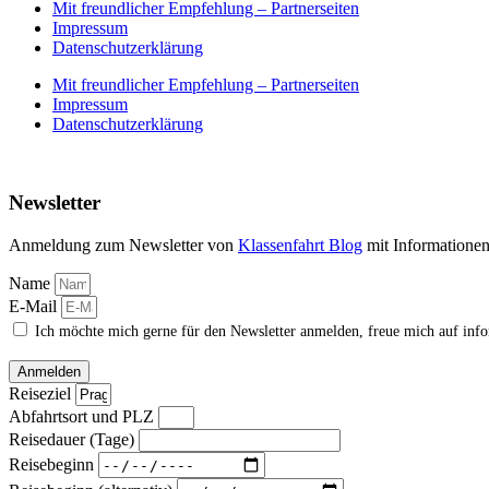
Mit freundlicher Empfehlung – Partnerseiten
Impressum
Datenschutzerklärung
Mit freundlicher Empfehlung – Partnerseiten
Impressum
Datenschutzerklärung
Newsletter
Anmeldung zum Newsletter von
Klassenfahrt Blog
mit Informatione
Name
E-Mail
Ich möchte mich gerne für den Newsletter anmelden, freue mich auf inf
Anmelden
Reiseziel
Abfahrtsort und PLZ
Reisedauer (Tage)
Reisebeginn