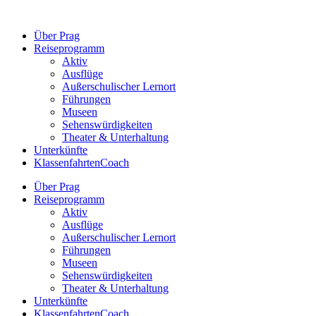
Zum
Inhalt
Über Prag
springen
Reiseprogramm
Aktiv
Ausflüge
Außerschulischer Lernort
Führungen
Museen
Sehenswürdigkeiten
Theater & Unterhaltung
Unterkünfte
KlassenfahrtenCoach
Über Prag
Reiseprogramm
Aktiv
Ausflüge
Außerschulischer Lernort
Führungen
Museen
Sehenswürdigkeiten
Theater & Unterhaltung
Unterkünfte
KlassenfahrtenCoach