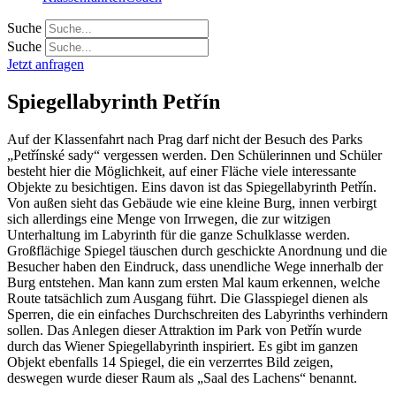
Suche
Suche
Jetzt anfragen
Spiegellabyrinth Petřín
Auf der Klassenfahrt nach Prag darf nicht der Besuch des Parks
„Petřínské sady“ vergessen werden. Den Schülerinnen und Schüler
besteht hier die Möglichkeit, auf einer Fläche viele interessante
Objekte zu besichtigen. Eins davon ist das Spiegellabyrinth Petřín.
Von außen sieht das Gebäude wie eine kleine Burg, innen verbirgt
sich allerdings eine Menge von Irrwegen, die zur witzigen
Unterhaltung im Labyrinth für die ganze Schulklasse werden.
Großflächige Spiegel täuschen durch geschickte Anordnung und die
Besucher haben den Eindruck, dass unendliche Wege innerhalb der
Burg entstehen. Man kann zum ersten Mal kaum erkennen, welche
Route tatsächlich zum Ausgang führt. Die Glasspiegel dienen als
Sperren, die ein einfaches Durchschreiten des Labyrinths verhindern
sollen. Das Anlegen dieser Attraktion im Park von Petřín wurde
durch das Wiener Spiegellabyrinth inspiriert. Es gibt im ganzen
Objekt ebenfalls 14 Spiegel, die ein verzerrtes Bild zeigen,
deswegen wurde dieser Raum als „Saal des Lachens“ benannt.