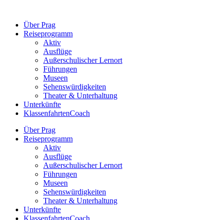
Zum
Inhalt
Über Prag
springen
Reiseprogramm
Aktiv
Ausflüge
Außerschulischer Lernort
Führungen
Museen
Sehenswürdigkeiten
Theater & Unterhaltung
Unterkünfte
KlassenfahrtenCoach
Über Prag
Reiseprogramm
Aktiv
Ausflüge
Außerschulischer Lernort
Führungen
Museen
Sehenswürdigkeiten
Theater & Unterhaltung
Unterkünfte
KlassenfahrtenCoach