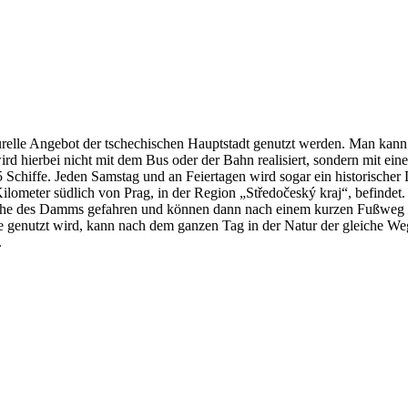
urelle Angebot der tschechischen Hauptstadt genutzt werden. Man kann
ierbei nicht mit dem Bus oder der Bahn realisiert, sondern mit einer 
5 Schiffe. Jeden Samstag und an Feiertagen wird sogar ein historischer
 Kilometer südlich von Prag, in der Region „Středočeský kraj“, befindet
 Nähe des Damms gefahren und können dann nach einem kurzen Fußweg d
e genutzt wird, kann nach dem ganzen Tag in der Natur der gleiche 
.