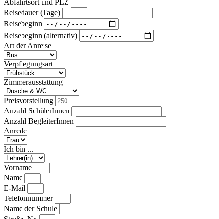
Abfahrtsort und PLZ
Reisedauer (Tage)
Reisebeginn
Reisebeginn (alternativ)
Art der Anreise
Verpflegungsart
Zimmerausstattung
Preisvorstellung
Anzahl SchülerInnen
Anzahl BegleiterInnen
Anrede
Ich bin ...
Vorname
Name
E-Mail
Telefonnummer
Name der Schule
Straße, Nr.