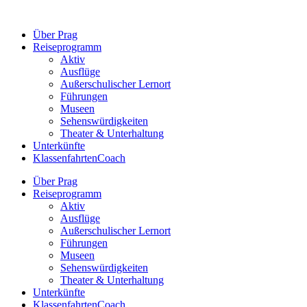
Zum
Inhalt
Über Prag
springen
Reiseprogramm
Aktiv
Ausflüge
Außerschulischer Lernort
Führungen
Museen
Sehenswürdigkeiten
Theater & Unterhaltung
Unterkünfte
KlassenfahrtenCoach
Über Prag
Reiseprogramm
Aktiv
Ausflüge
Außerschulischer Lernort
Führungen
Museen
Sehenswürdigkeiten
Theater & Unterhaltung
Unterkünfte
KlassenfahrtenCoach