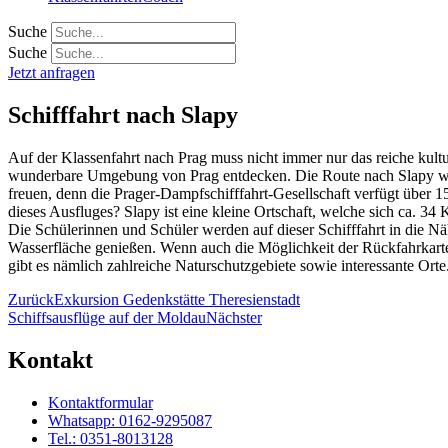
Suche
Suche
Jetzt anfragen
Schifffahrt nach Slapy
Auf der Klassenfahrt nach Prag muss nicht immer nur das reiche kult
wunderbare Umgebung von Prag entdecken. Die Route nach Slapy wird h
freuen, denn die Prager-Dampfschifffahrt-Gesellschaft verfügt über 1
dieses Ausfluges? Slapy ist eine kleine Ortschaft, welche sich ca. 34
Die Schülerinnen und Schüler werden auf dieser Schifffahrt in die
Wasserfläche genießen. Wenn auch die Möglichkeit der Rückfahrkart
gibt es nämlich zahlreiche Naturschutzgebiete sowie interessante Orte
Zurück
Exkursion Gedenkstätte Theresienstadt
Schiffsausflüge auf der Moldau
Nächster
Kontakt
Kontaktformular
Whatsapp: 0162-9295087
Tel.: 0351-8013128